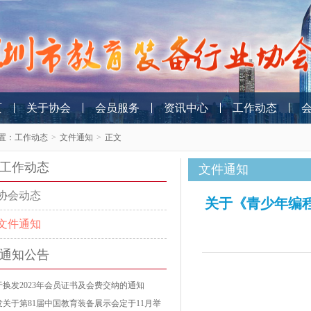
页
关于协会
会员服务
资讯中心
工作动态
置：
工作动态
>
文件通知
>
正文
工作动态
文件通知
协会动态
关于《青少年编
文件通知
通知公告
于换发2023年会员证书及会费交纳的通知
发关于第81届中国教育装备展示会定于11月举