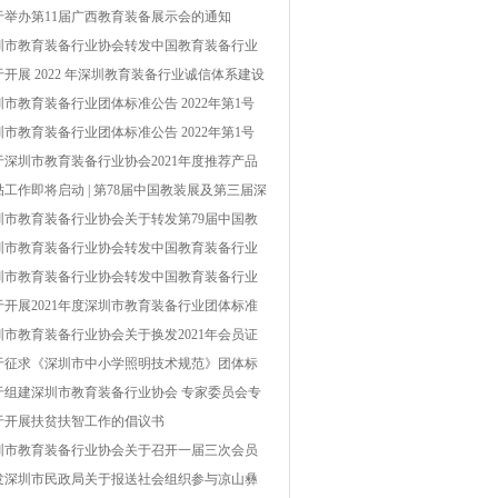
的通知
于举办第11届广西教育装备展示会的通知
圳市教育装备行业协会转发中国教育装备行业
会关于开展2022年教育装备行业企业信用等级
于开展 2022 年深圳教育装备行业诚信体系建设
价工作的通知
作的通知
圳市教育装备行业团体标准公告 2022年第1号
第 002号）
圳市教育装备行业团体标准公告 2022年第1号
第 002号）
于深圳市教育装备行业协会2021年度推荐产品
单结果的公示
贴工作即将启动 | 第78届中国教装展及第三届深
教博会被纳入深圳市国内重点经贸类展会
圳市教育装备行业协会关于转发第79届中国教
装备展示会具体事项的通知
圳市教育装备行业协会转发中国教育装备行业
会关于开展中国教育装备行业协会2022年度推
圳市教育装备行业协会转发中国教育装备行业
产品工作的通知
会关于开展2021年教育装备行业企业信用等级
于开展2021年度深圳市教育装备行业团体标准
价工作的通知
项工作的通知
圳市教育装备行业协会关于换发2021年会员证
及会费缴纳的通知
于征求《深圳市中小学照明技术规范》团体标
（征求意见稿）意见的通知
于组建深圳市教育装备行业协会 专家委员会专
库的通知
于开展扶贫扶智工作的倡议书
圳市教育装备行业协会关于召开一届三次会员
表大会暨一届四次理事会的通知
发深圳市民政局关于报送社会组织参与凉山彝