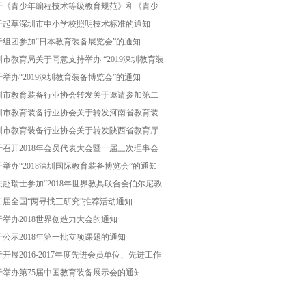
自治州普格县、金阳县、甘洛县、雷波县脱贫
于《青少年编程技术等级教育规范》和《青少
坚帮扶项目的通知
机器人技术等级教育规范》团体标准编制工作
于起草深圳市中小学校照明技术标准的通知
议通知
于组团参加“日本教育装备展览会”的通知
圳市教育局关于同意支持举办 “2019深圳教育装
博览会”的复函
于举办“2019深圳教育装备博览会”的通知
圳市教育装备行业协会转发关于邀请参加第二
云南教育装备展示会的函
圳市教育装备行业协会关于转发河南省教育装
行业协会《关于举办“第二届中国（郑州）国际
圳市教育装备行业协会关于转发陕西省教育厅
育装备博览会暨教育产业发展高峰论坛”的通
育技术装备管理中心《关于举办“2019西部教育
于召开2018年会员代表大会暨一届三次理事会
》的函
备博览会”的通知》的函
通知
于举办“2018深圳国际教育装备博览会”的通知
关赴瑞士参加“2018年世界教具联合会伯尔尼教
技术装备展”的组团通知
二届全国“两寻找三研究”推荐活动通知
于举办2018世界创造力大会的通知
于公示2018年第一批立项课题的通知
开展2016-2017年度先进会员单位、先进工作
评选表彰活动的通知
于举办第75届中国教育装备展示会的通知