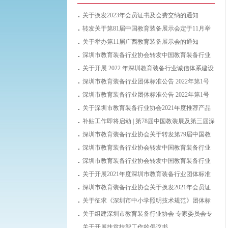
关于换发2023年会员证书及会费交纳的通知
转发关于第81届中国教育装备展示会定于11月举
办的通知
关于举办第11届广西教育装备展示会的通知
深圳市教育装备行业协会转发中国教育装备行业
协会关于开展2022年教育装备行业企业信用等级
关于开展 2022 年深圳教育装备行业诚信体系建设
评价工作的通知
工作的通知
深圳市教育装备行业团体标准公告 2022年第1号
（总第 002号）
深圳市教育装备行业团体标准公告 2022年第1号
（总第 002号）
关于深圳市教育装备行业协会2021年度推荐产品
名单结果的公示
补贴工作即将启动 | 第78届中国教装展及第三届深
圳教博会被纳入深圳市国内重点经贸类展会
深圳市教育装备行业协会关于转发第79届中国教
育装备展示会具体事项的通知
深圳市教育装备行业协会转发中国教育装备行业
协会关于开展中国教育装备行业协会2022年度推
深圳市教育装备行业协会转发中国教育装备行业
荐产品工作的通知
协会关于开展2021年教育装备行业企业信用等级
关于开展2021年度深圳市教育装备行业团体标准
评价工作的通知
立项工作的通知
深圳市教育装备行业协会关于换发2021年会员证
书及会费缴纳的通知
关于征求《深圳市中小学照明技术规范》团体标
准（征求意见稿）意见的通知
关于组建深圳市教育装备行业协会 专家委员会专
家库的通知
关于开展扶贫扶智工作的倡议书