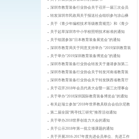
深圳市教育装备行业协会关于召开一届三次会员
代表大会暨一届四次理事会的通知
转发深圳市民政局关于报送社会组织参与凉山彝
族自治州普格县、金阳县、甘洛县、雷波县脱贫
关于《青少年编程技术等级教育规范》和《青少
攻坚帮扶项目的通知
年机器人技术等级教育规范》团体标准编制工作
关于起草深圳市中小学校照明技术标准的通知
会议通知
关于组团参加“日本教育装备展览会”的通知
深圳市教育局关于同意支持举办 “2019深圳教育装
备博览会”的复函
关于举办“2019深圳教育装备博览会”的通知
深圳市教育装备行业协会转发关于邀请参加第二
届云南教育装备展示会的函
深圳市教育装备行业协会关于转发河南省教育装
备行业协会《关于举办“第二届中国（郑州）国际
深圳市教育装备行业协会关于转发陕西省教育厅
教育装备博览会暨教育产业发展高峰论坛”的通
教育技术装备管理中心《关于举办“2019西部教育
关于召开2018年会员代表大会暨一届三次理事会
知》的函
装备博览会”的通知》的函
的通知
关于举办“2018深圳国际教育装备博览会”的通知
有关赴瑞士参加“2018年世界教具联合会伯尔尼教
育技术装备展”的组团通知
第二届全国“两寻找三研究”推荐活动通知
关于举办2018世界创造力大会的通知
关于公示2018年第一批立项课题的通知
关于开展2016-2017年度先进会员单位、先进工作