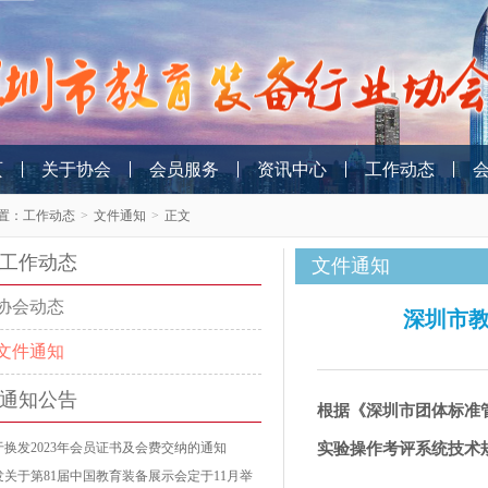
页
关于协会
会员服务
资讯中心
工作动态
置：
工作动态
>
文件通知
>
正文
工作动态
文件通知
协会动态
深圳市教
文件通知
通知公告
根据《深圳市团体标准
于换发2023年会员证书及会费交纳的通知
实验操作考评系统技术规范
发关于第81届中国教育装备展示会定于11月举