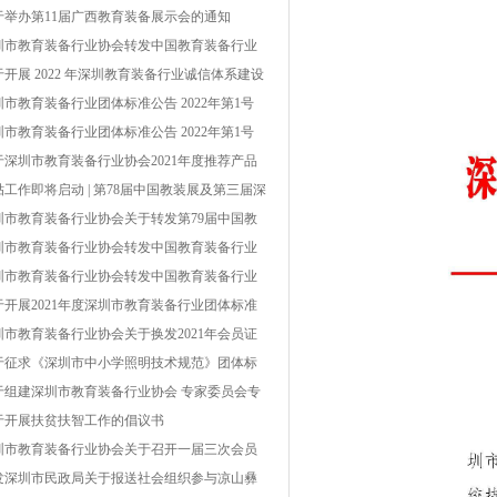
的通知
于举办第11届广西教育装备展示会的通知
圳市教育装备行业协会转发中国教育装备行业
会关于开展2022年教育装备行业企业信用等级
于开展 2022 年深圳教育装备行业诚信体系建设
价工作的通知
作的通知
圳市教育装备行业团体标准公告 2022年第1号
第 002号）
圳市教育装备行业团体标准公告 2022年第1号
第 002号）
于深圳市教育装备行业协会2021年度推荐产品
单结果的公示
贴工作即将启动 | 第78届中国教装展及第三届深
教博会被纳入深圳市国内重点经贸类展会
圳市教育装备行业协会关于转发第79届中国教
装备展示会具体事项的通知
圳市教育装备行业协会转发中国教育装备行业
会关于开展中国教育装备行业协会2022年度推
圳市教育装备行业协会转发中国教育装备行业
产品工作的通知
会关于开展2021年教育装备行业企业信用等级
于开展2021年度深圳市教育装备行业团体标准
价工作的通知
项工作的通知
圳市教育装备行业协会关于换发2021年会员证
及会费缴纳的通知
于征求《深圳市中小学照明技术规范》团体标
（征求意见稿）意见的通知
于组建深圳市教育装备行业协会 专家委员会专
库的通知
于开展扶贫扶智工作的倡议书
圳市教育装备行业协会关于召开一届三次会员
表大会暨一届四次理事会的通知
发深圳市民政局关于报送社会组织参与凉山彝