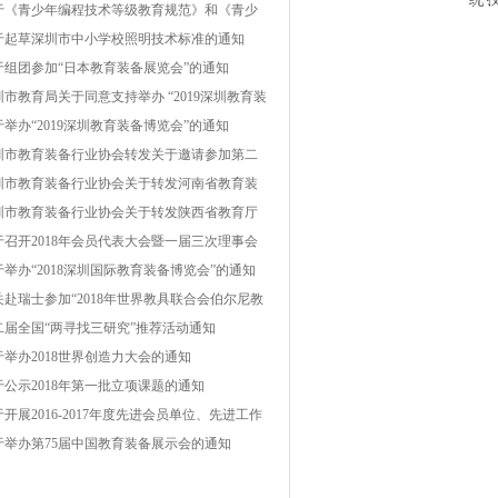
自治州普格县、金阳县、甘洛县、雷波县脱贫
于《青少年编程技术等级教育规范》和《青少
坚帮扶项目的通知
机器人技术等级教育规范》团体标准编制工作
于起草深圳市中小学校照明技术标准的通知
议通知
于组团参加“日本教育装备展览会”的通知
圳市教育局关于同意支持举办 “2019深圳教育装
博览会”的复函
于举办“2019深圳教育装备博览会”的通知
圳市教育装备行业协会转发关于邀请参加第二
云南教育装备展示会的函
圳市教育装备行业协会关于转发河南省教育装
行业协会《关于举办“第二届中国（郑州）国际
圳市教育装备行业协会关于转发陕西省教育厅
育装备博览会暨教育产业发展高峰论坛”的通
育技术装备管理中心《关于举办“2019西部教育
于召开2018年会员代表大会暨一届三次理事会
》的函
备博览会”的通知》的函
通知
于举办“2018深圳国际教育装备博览会”的通知
关赴瑞士参加“2018年世界教具联合会伯尔尼教
技术装备展”的组团通知
二届全国“两寻找三研究”推荐活动通知
于举办2018世界创造力大会的通知
于公示2018年第一批立项课题的通知
开展2016-2017年度先进会员单位、先进工作
评选表彰活动的通知
于举办第75届中国教育装备展示会的通知