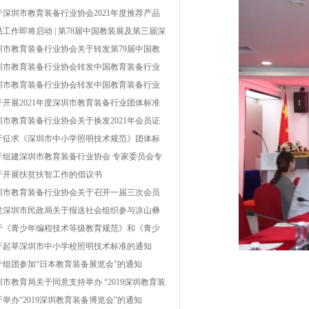
第 002号）
于深圳市教育装备行业协会2021年度推荐产品
单结果的公示
贴工作即将启动 | 第78届中国教装展及第三届深
教博会被纳入深圳市国内重点经贸类展会
圳市教育装备行业协会关于转发第79届中国教
装备展示会具体事项的通知
圳市教育装备行业协会转发中国教育装备行业
会关于开展中国教育装备行业协会2022年度推
圳市教育装备行业协会转发中国教育装备行业
产品工作的通知
会关于开展2021年教育装备行业企业信用等级
于开展2021年度深圳市教育装备行业团体标准
价工作的通知
项工作的通知
圳市教育装备行业协会关于换发2021年会员证
及会费缴纳的通知
于征求《深圳市中小学照明技术规范》团体标
（征求意见稿）意见的通知
于组建深圳市教育装备行业协会 专家委员会专
库的通知
于开展扶贫扶智工作的倡议书
圳市教育装备行业协会关于召开一届三次会员
表大会暨一届四次理事会的通知
发深圳市民政局关于报送社会组织参与凉山彝
自治州普格县、金阳县、甘洛县、雷波县脱贫
于《青少年编程技术等级教育规范》和《青少
坚帮扶项目的通知
机器人技术等级教育规范》团体标准编制工作
于起草深圳市中小学校照明技术标准的通知
议通知
于组团参加“日本教育装备展览会”的通知
圳市教育局关于同意支持举办 “2019深圳教育装
博览会”的复函
于举办“2019深圳教育装备博览会”的通知