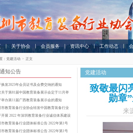
页
关于协会
会员服务
资讯中心
工作动态
置：
党建活动
>
正文
通知公告
党建活动
于换发2023年会员证书及会费交纳的通知
致敬最闪
发关于第81届中国教育装备展示会定于11月举
勋章
的通知
于举办第11届广西教育装备展示会的通知
圳市教育装备行业协会转发中国教育装备行业
来
会关于开展2022年教育装备行业企业信用等级
于开展 2022 年深圳教育装备行业诚信体系建设
价工作的通知
作的通知
圳市教育装备行业团体标准公告 2022年第1号
第 002号）
圳市教育装备行业团体标准公告 2022年第1号