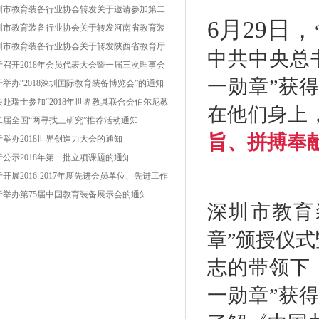
圳市教育装备行业协会转发关于邀请参加第二
6月29
日，
云南教育装备展示会的函
圳市教育装备行业协会关于转发河南省教育装
行业协会《关于举办“第二届中国（郑州）国际
圳市教育装备行业协会关于转发陕西省教育厅
中共中央总
育装备博览会暨教育产业发展高峰论坛”的通
育技术装备管理中心《关于举办“2019西部教育
于召开2018年会员代表大会暨一届三次理事会
一勋章”获
》的函
备博览会”的通知》的函
通知
于举办“2018深圳国际教育装备博览会”的通知
关赴瑞士参加“2018年世界教具联合会伯尔尼教
在他们身上
技术装备展”的组团通知
二届全国“两寻找三研究”推荐活动通知
旨、拼搏奉
于举办2018世界创造力大会的通知
于公示2018年第一批立项课题的通知
开展2016-2017年度先进会员单位、先进工作
评选表彰活动的通知
于举办第75届中国教育装备展示会的通知
深圳市教育
章”颁授仪
志的带领下
一勋章”获