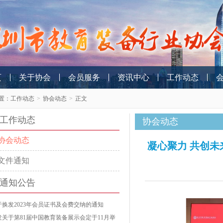
页
关于协会
会员服务
资讯中心
工作动态
置：
工作动态
>
协会动态
>
正文
工作动态
协会动态
协会动态
凝心聚力 共创未
文件通知
通知公告
于换发2023年会员证书及会费交纳的通知
发关于第81届中国教育装备展示会定于11月举