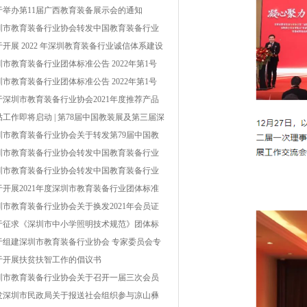
的通知
于举办第11届广西教育装备展示会的通知
圳市教育装备行业协会转发中国教育装备行业
会关于开展2022年教育装备行业企业信用等级
于开展 2022 年深圳教育装备行业诚信体系建设
价工作的通知
作的通知
圳市教育装备行业团体标准公告 2022年第1号
第 002号）
圳市教育装备行业团体标准公告 2022年第1号
第 002号）
于深圳市教育装备行业协会2021年度推荐产品
单结果的公示
贴工作即将启动 | 第78届中国教装展及第三届深
教博会被纳入深圳市国内重点经贸类展会
圳市教育装备行业协会关于转发第79届中国教
装备展示会具体事项的通知
圳市教育装备行业协会转发中国教育装备行业
会关于开展中国教育装备行业协会2022年度推
圳市教育装备行业协会转发中国教育装备行业
产品工作的通知
会关于开展2021年教育装备行业企业信用等级
于开展2021年度深圳市教育装备行业团体标准
价工作的通知
项工作的通知
圳市教育装备行业协会关于换发2021年会员证
及会费缴纳的通知
于征求《深圳市中小学照明技术规范》团体标
（征求意见稿）意见的通知
于组建深圳市教育装备行业协会 专家委员会专
库的通知
于开展扶贫扶智工作的倡议书
圳市教育装备行业协会关于召开一届三次会员
表大会暨一届四次理事会的通知
发深圳市民政局关于报送社会组织参与凉山彝