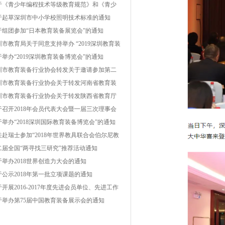
自治州普格县、金阳县、甘洛县、雷波县脱贫
于《青少年编程技术等级教育规范》和《青少
坚帮扶项目的通知
机器人技术等级教育规范》团体标准编制工作
于起草深圳市中小学校照明技术标准的通知
议通知
于组团参加“日本教育装备展览会”的通知
圳市教育局关于同意支持举办 “2019深圳教育装
博览会”的复函
于举办“2019深圳教育装备博览会”的通知
圳市教育装备行业协会转发关于邀请参加第二
云南教育装备展示会的函
圳市教育装备行业协会关于转发河南省教育装
行业协会《关于举办“第二届中国（郑州）国际
圳市教育装备行业协会关于转发陕西省教育厅
育装备博览会暨教育产业发展高峰论坛”的通
育技术装备管理中心《关于举办“2019西部教育
于召开2018年会员代表大会暨一届三次理事会
》的函
备博览会”的通知》的函
通知
于举办“2018深圳国际教育装备博览会”的通知
关赴瑞士参加“2018年世界教具联合会伯尔尼教
技术装备展”的组团通知
二届全国“两寻找三研究”推荐活动通知
于举办2018世界创造力大会的通知
于公示2018年第一批立项课题的通知
开展2016-2017年度先进会员单位、先进工作
评选表彰活动的通知
于举办第75届中国教育装备展示会的通知